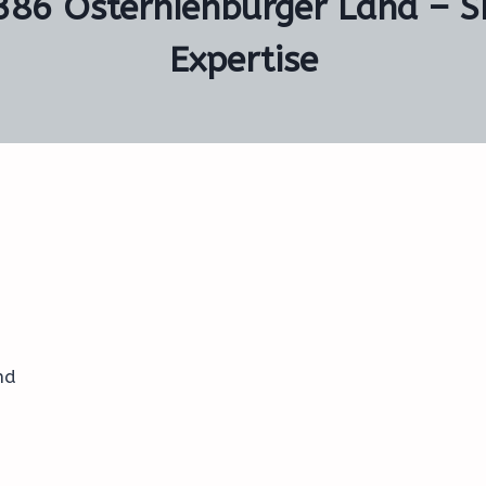
386 Osternienburger Land – S
Expertise
nd