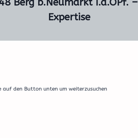
48 Berg b.Neumarkt i.d.OPf. –
Expertise
ke auf den Button unten um weiterzusuchen